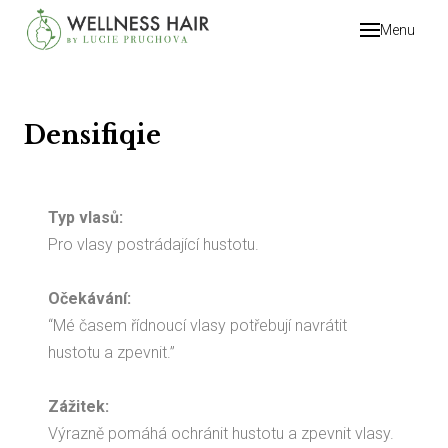
Menu
Úvod
O WE
Tým
Densifiqie
Služb
Rit
Typ vlasů:
Pr
Pro vlasy postrádající hustotu.
Ma
Očekávání:
Fotog
“Mé časem řídnoucí vlasy potřebují navrátit
Inte
hustotu a zpevnit.”
Naš
Zážitek:
Karié
Výrazně pomáhá ochránit hustotu a zpevnit vlasy.