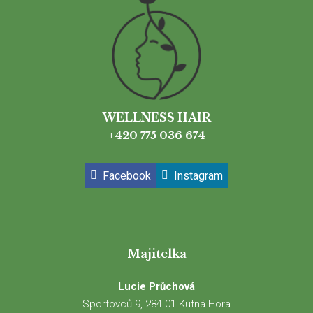
Aktual
O
WELLNESS HAIR
+420 775 036 674
Facebook
Instagram
Majitelka
Lucie Průchová
Sportovců 9, 284 01 Kutná Hora